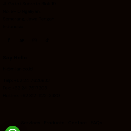
Jl. Gatot Subroto Blok 19
No. 9-10 Ngaliyan,
Semarang, Jawa Tengah
Indonesia
Say Hello
hi@milan.co.id
Telp: +62 24 7626833
Fax:
+62 24 7617203
Hotline: +62 812-1122-3380
Services
Products
Contact
FAQs