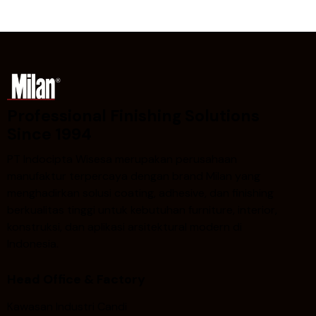
Professional Finishing Solutions
Since 1994
PT Indocipta Wisesa merupakan perusahaan
manufaktur terpercaya dengan brand Milan yang
menghadirkan solusi coating, adhesive, dan finishing
berkualitas tinggi untuk kebutuhan furniture, interior,
konstruksi, dan aplikasi arsitektural modern di
Indonesia.
Head Office & Factory
Kawasan Industri Candi