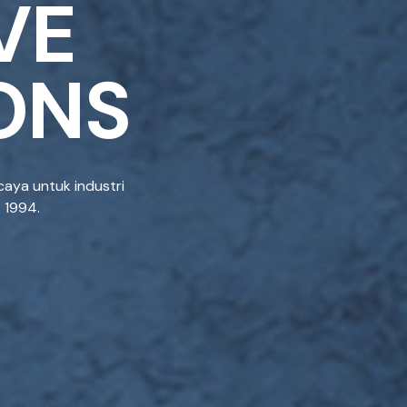
V
E
O
N
S
caya untuk industri
k 1994.