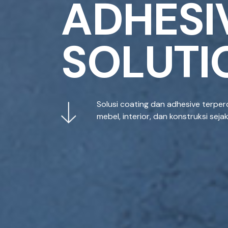
A
D
H
E
S
I
S
O
L
U
T
I
Solusi coating dan adhesive terper
mebel, interior, dan konstruksi seja