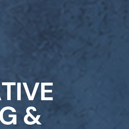
A
T
I
V
E
G
&