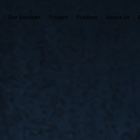
Our Services
Project
Product
About Us