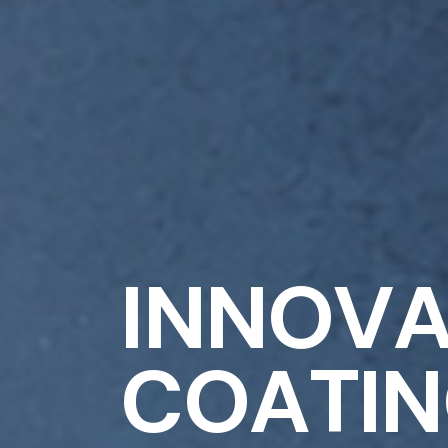
I
N
N
O
V
C
O
A
T
I
N