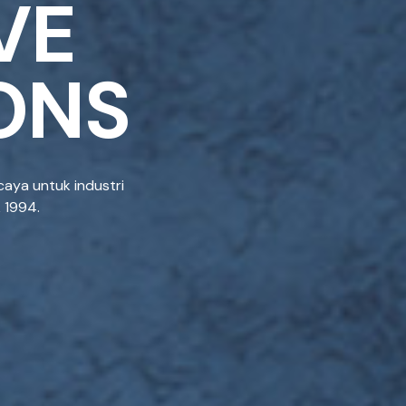
V
E
O
N
S
caya untuk industri
k 1994.