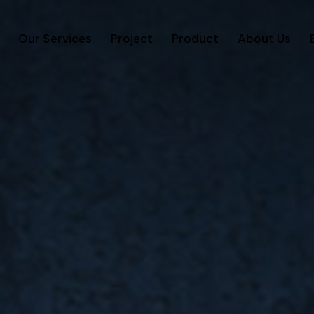
Our Services
Project
Product
About Us