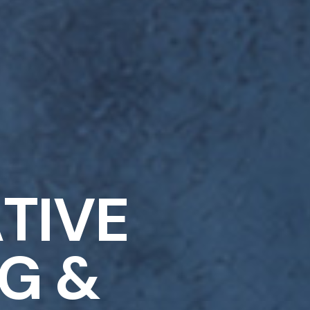
A
T
I
V
E
G
&