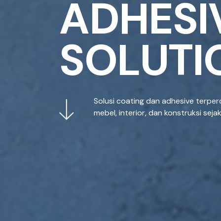
A
D
H
E
S
I
S
O
L
U
T
I
Solusi coating dan adhesive terper
mebel, interior, dan konstruksi seja