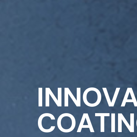
I
N
N
O
V
C
O
A
T
I
N