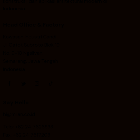
konstruksi, dan aplikasi arsitektural modern di
Indonesia.
Head Office & Factory
Kawasan Industri Candi
Jl. Gatot Subroto Blok 19
No. 9-10 Ngaliyan,
Semarang, Jawa Tengah
Indonesia
Say Hello
hi@milan.co.id
Telp: +62 24 7626833
Fax:
+62 24 7617203