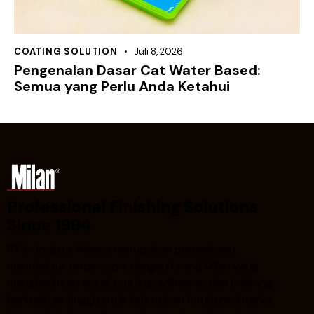
COATING SOLUTION
Juli 8, 2026
Pengenalan Dasar Cat Water Based:
Semua yang Perlu Anda Ketahui
Professional Finishing Solutions
Since 1994
PT Indocipta Wisesa merupakan perusahaan
manufaktur terpercaya dengan brand Milan yang
menghadirkan solusi coating, adhesive, dan finishing
berkualitas tinggi untuk kebutuhan furniture, interior,