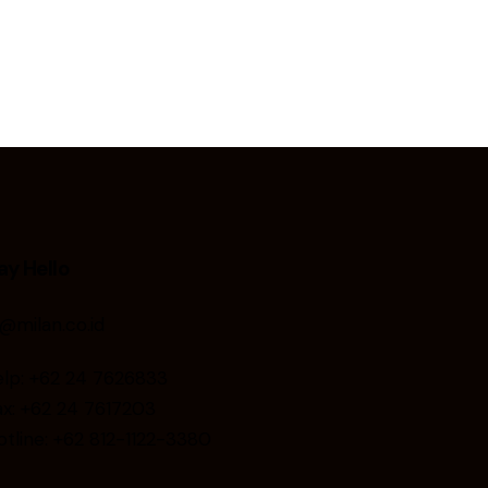
ay Hello
i@milan.co.id
elp: +62 24 7626833
ax:
+62 24 7617203
otline: +62 812-1122-3380