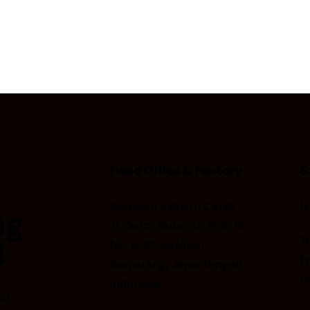
Head Office & Factory
S
Kawasan Industri Candi
h
ng
Jl. Gatot Subroto Blok 19
T
4
No. 9-10 Ngaliyan,
F
Semarang, Jawa Tengah
H
Indonesia
ur