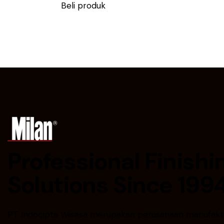
Beli produk
Professional Finishi
Solutions Since 199
PT Indocipta Wisesa merupakan perusahaan manufakt