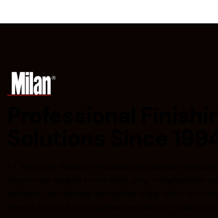
Professional Finishi
Solutions Since 199
PT Indocipta Wisesa merupakan perusahaan manufakt
terpercaya dengan brand Milan yang menghadirkan solu
adhesive, dan finishing berkualitas tinggi untuk kebutuh
interior, konstruksi, dan aplikasi arsitektural modern di 