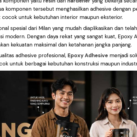
a komponen yaitu
resin
dan
hardener
yang bekerja seca
ua komponen tersebut menghasilkan adhesive dengan perf
t cocok untuk kebutuhan interior maupun eksterior.
onal spesial dari Milan yang mudah diaplikasikan dan tela
si modern. Dengan daya rekat yang sangat kuat, Epoxy Ad
n kekuatan maksimal dan ketahanan jangka panjang.
litas adhesive profesional,
Epoxy Adhesive
menjadi sol
cocok untuk berbagai kebutuhan konstruksi maupun indust