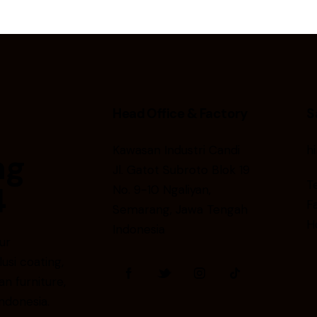
Head Office & Factory
S
Kawasan Industri Candi
h
ng
Jl. Gatot Subroto Blok 19
T
4
No. 9-10 Ngaliyan,
F
Semarang, Jawa Tengah
H
Indonesia
ur
si coating,
an furniture,
Indonesia.