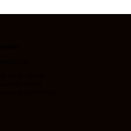
ay Hello
i@milan.co.id
elp: +62 24 7626833
ax:
+62 24 7617203
otline: +62 812-1122-3380