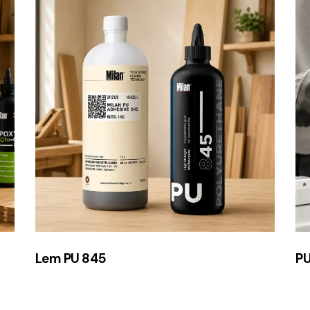
Lem PU 845
PU