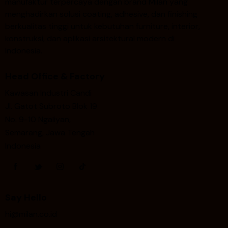
manufaktur terpercaya dengan brand Milan yang
menghadirkan solusi coating, adhesive, dan finishing
berkualitas tinggi untuk kebutuhan furniture, interior,
konstruksi, dan aplikasi arsitektural modern di
Indonesia.
Head Office & Factory
Kawasan Industri Candi
Jl. Gatot Subroto Blok 19
No. 9-10 Ngaliyan,
Semarang, Jawa Tengah
Indonesia
Say Hello
hi@milan.co.id