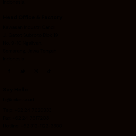
Indonesia.
Head Office & Factory
Kawasan Industri Candi
Jl. Gatot Subroto Blok 19
No. 9-10 Ngaliyan,
Semarang, Jawa Tengah
Indonesia
Say Hello
hi@milan.co.id
Telp: +62 24 7626833
Fax:
+62 24 7617203
Hotline: +62 812-1122-3380