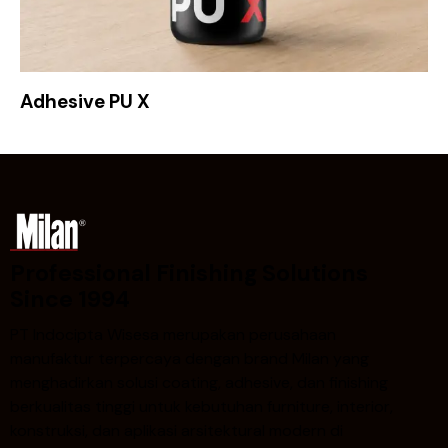
Adhesive PU X
Professional Finishing Solutions
Since 1994
PT Indocipta Wisesa merupakan perusahaan
manufaktur terpercaya dengan brand Milan yang
menghadirkan solusi coating, adhesive, dan finishing
berkualitas tinggi untuk kebutuhan furniture, interior,
konstruksi, dan aplikasi arsitektural modern di