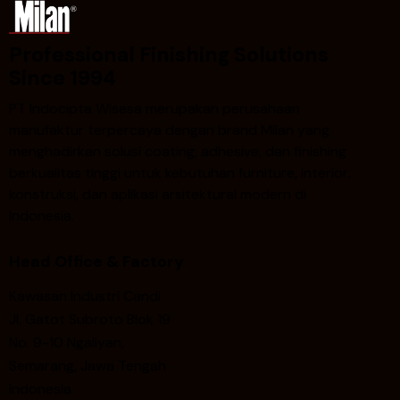
Professional Finishing Solutions
Since 1994
PT Indocipta Wisesa merupakan perusahaan
manufaktur terpercaya dengan brand Milan yang
menghadirkan solusi coating, adhesive, dan finishing
berkualitas tinggi untuk kebutuhan furniture, interior,
konstruksi, dan aplikasi arsitektural modern di
Indonesia.
Head Office & Factory
Kawasan Industri Candi
Jl. Gatot Subroto Blok 19
No. 9-10 Ngaliyan,
Semarang, Jawa Tengah
Indonesia