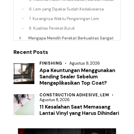
—
6. Lem yang Dipakai Sudah Kedaluwarsa
—
7. Kurangnya Waktu Pengeringan Lem
—
8. Kualitas Perekat Buruk
3.
Mengapa Memilih Perekat Berkualitas Sangat
Penting untuk Proyek Industri?
Recent Posts
4.
Cara Memilih Perekat Sesuai Jenis Material
dan Aplikasinya
FINISHING
Agustus 9, 2026
—
1. Pahami Dulu Material yang Milanians
Apa Keuntungan Menggunakan
Gunakan
Sanding Sealer Sebelum
Mengaplikasikan Top Coat?
—
2. Sesuaikan dengan Kebutuhan Aplikasi
—
3. Pilih Jenis Lem yang Memiliki Daya Rekat
CONSTRUCTION ADHESIVE,
LEM
Kuat
Agustus 8, 2026
11 Kesalahan Saat Memasang
—
4. Pastikan Memilih Perekat Berkualitas
Lantai Vinyl yang Harus Dihindari
—
5. Pertimbangkan Kondisi Lingkungan
Pemakaian Perekat
5.
Rekomendasi Jenis Perekat Industri